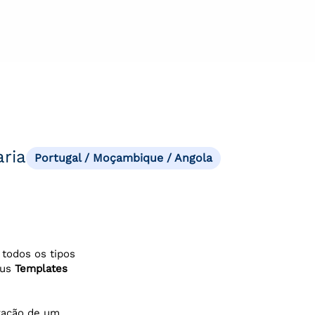
aria
Portugal / Moçambique / Angola
 todos os tipos
eus
Templates
avação de um