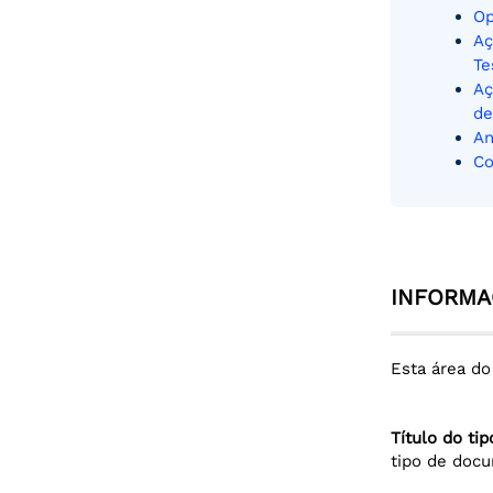
Op
Aç
Te
Aç
de
An
Co
INFORMA
Esta área d
Título do ti
tipo de docu