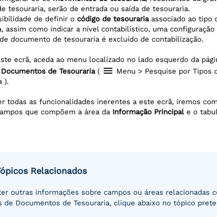
 tesouraria, serão de entrada ou saída de tesouraria.
sibilidade de definir o
código de tesouraria
associado ao tipo
a, assim como indicar a nível contabilístico, uma configuração
 de documento de tesouraria é excluído de contabilização.
 este ecrã, aceda ao menu localizado no lado esquerdo da pág
menu
 Documentos de Tesouraria
(
Menu > Pesquise por Tipos
 ).
r todas as funcionalidades inerentes a este ecrã, iremos co
 campos que compõem a área da
Informação Principal
e o tabu
Tópicos Relacionados
ter outras informações sobre campos ou áreas relacionadas 
s de Documentos de Tesouraria, clique abaixo no tópico prete