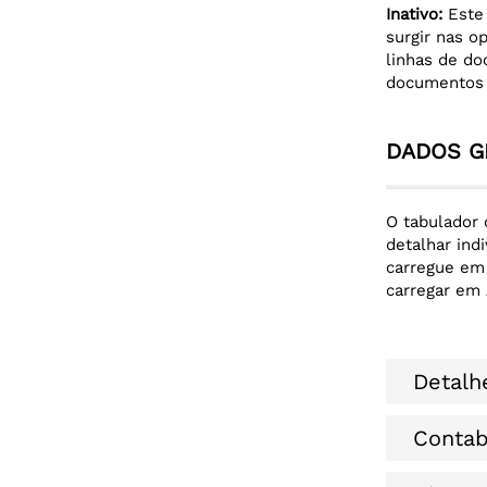
Inativo:
Este 
surgir nas o
linhas de do
documentos d
DADOS G
O tabulador 
detalhar ind
carregue e
carregar em
Detalh
Contab