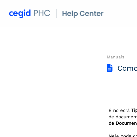
Manuais
Como 
É no ecrã
Ti
de document
de Document
Nele pode c