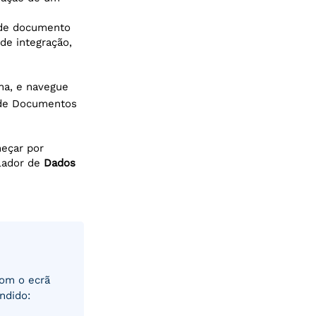
 de documento
 de integração,
ina, e navegue
 de Documentos
meçar por
lador de
Dados
com o ecrã
ndido: