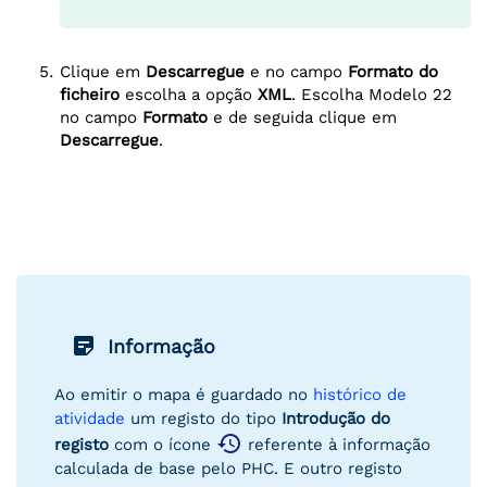
Clique em
Descarregue
e no campo
Formato do
ficheiro
escolha a opção
XML
. Escolha Modelo 22
no campo
Formato
e de seguida clique em
Descarregue
.
sticky_note_2
Informação
Ao emitir o mapa é guardado no
histórico de
atividade
um registo do tipo
Introdução do
restore
registo
com o ícone
referente à informação
calculada de base pelo PHC. E outro registo