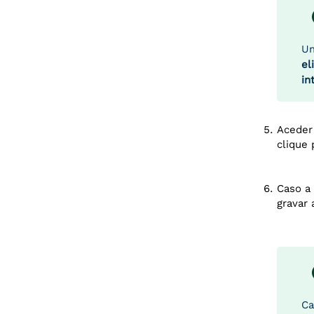
Um
el
in
Aceder
clique
Caso a 
gravar 
Ca