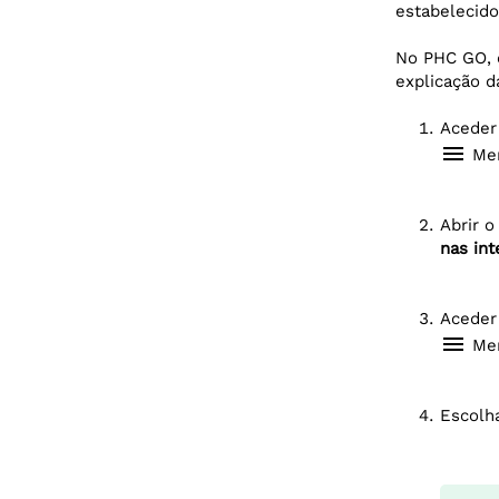
estabelecido
No PHC GO, e
explicação d
Aceder
menu
Men
Abrir 
nas in
Aceder
menu
Men
Escolh