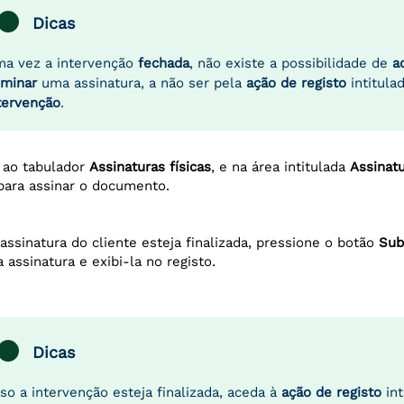
Dicas
a vez a intervenção
fechada
, não existe a possibilidade de
a
iminar
uma assinatura, a não ser pela
ação de registo
intitula
tervenção
.
 ao tabulador
Assinaturas físicas
, e na área intitulada
Assinatu
 para assinar o documento.
assinatura do cliente esteja finalizada, pressione o botão
Su
a assinatura e exibi-la no registo.
Dicas
so a intervenção esteja finalizada, aceda à
ação de registo
int