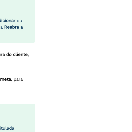
dicionar
ou
da
Reabra a
ra do cliente
,
bmeta
, para
itulada