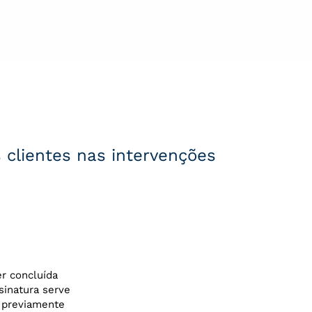
s clientes nas intervenções
er concluída
sinatura serve
s previamente