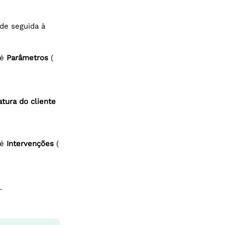
 de seguida à
té
Parâmetros
(
atura do cliente
té
Intervenções
(
.