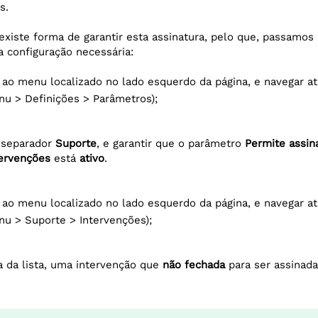
s.
xiste forma de garantir esta assinatura, pelo que, passamos
a configuração necessária:
 ao menu localizado no lado esquerdo da página, e navegar a
u > Definições > Parâmetros);
o separador
Suporte
, e garantir que o parâmetro
Permite assin
tervenções
está
ativo
.
 ao menu localizado no lado esquerdo da página, e navegar a
u > Suporte > Intervenções);
a da lista, uma intervenção que
não fechada
para ser assinada