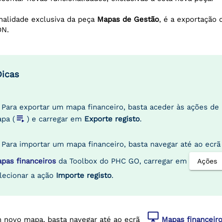
nalidade exclusiva da peça
Mapas de Gestão
, é a exportação 
ON.
Dicas
Para exportar um mapa financeiro, basta aceder às ações de 
playlist_play
pa (
) e carregar em
Exporte registo
.
Para importar um mapa financeiro, basta navegar até ao ec
pas financeiros
da Toolbox do PHC GO, carregar em
Ações
lecionar a ação
Importe registo
.
desktop_windows
um novo mapa, basta navegar até ao ecrã
Mapas financeir