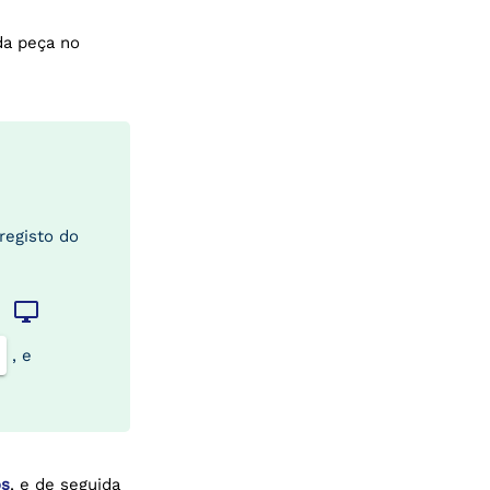
da peça no
registo do
desktop_windows
rã
, e
os
, e de seguida