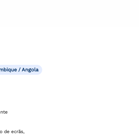
mbique / Angola
ente
o de ecrãs,