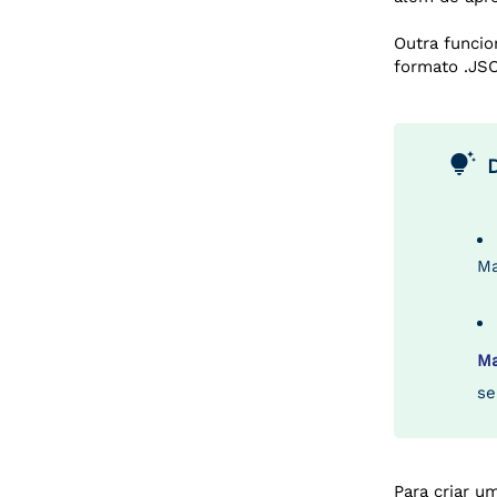
Outra funcio
formato .JS
tips_and_updates
Ma
Ma
se
Para criar 