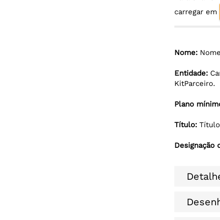
carregar em
Nome:
Nome 
Entidade:
Ca
KitParceiro.
Plano mínim
Título:
Títul
Designação d
Detalh
Desen