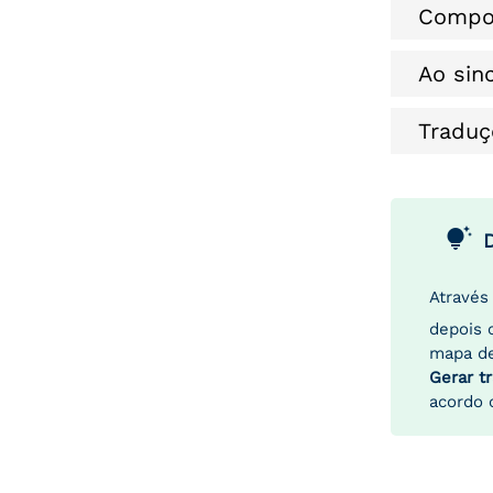
Compo
Ao sin
Traduç
tips_and_updates
Através
depois 
mapa de
Gerar t
acordo 