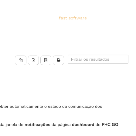
fast software
for
fast companies
obter automaticamente o estado da comunicação dos
 da janela de
notificações
da página
dashboard
do
PHC GO