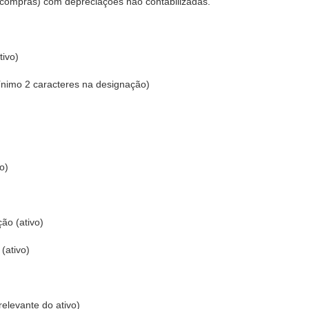
e compras) com depreciações não contabilizadas.
tivo)
 mínimo 2 caracteres na designação)
o)
ção (ativo)
 (ativo)
 relevante do ativo)