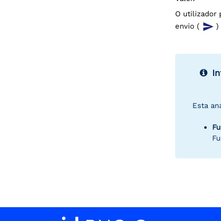
O utilizador
envio (
)
I
Esta an
Fu
Fu