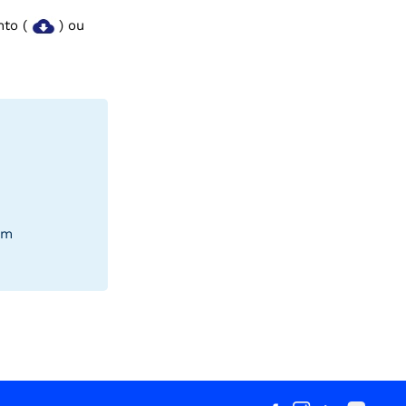
nto (
) ou
um