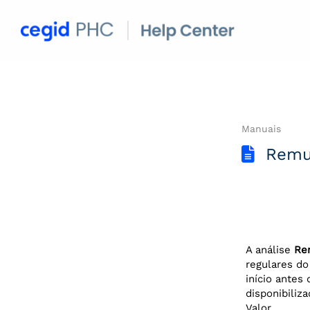
Manuais
Remu
A análise
Re
regulares do
início antes
disponibiliz
Valor.