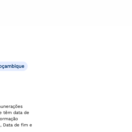
Moçambique
munerações
ue têm data de
nformação
o, Data de fim e