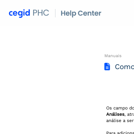
Manuais
Como 
Os campo do 
Análises
, at
análise a se
Para adicion