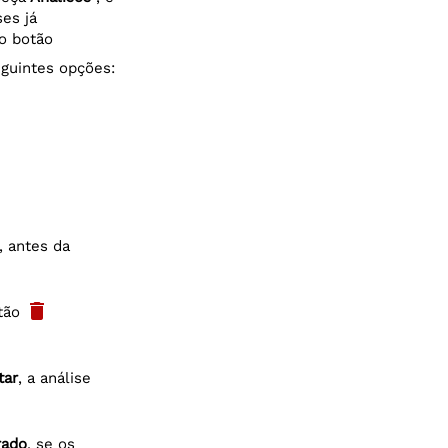
es já
 do botão
eguintes opções:
, antes da
delete
otão
tar
, a análise
rado
, se os