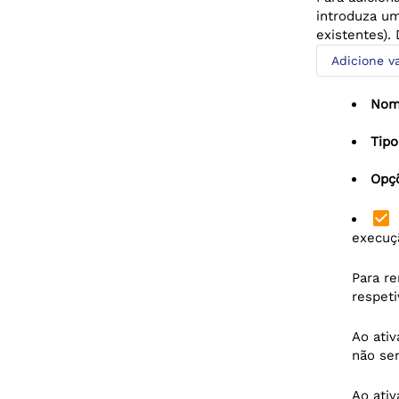
introduza um
existentes).
Adicione va
Nom
Tipo
Opç
check_box
execuçã
Para r
respeti
Ao ati
não se
Ao ati