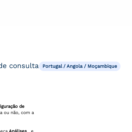
de consulta
Portugal / Angola / Moçambique
iguração de
da ou não, com a
peça
Análises
, e