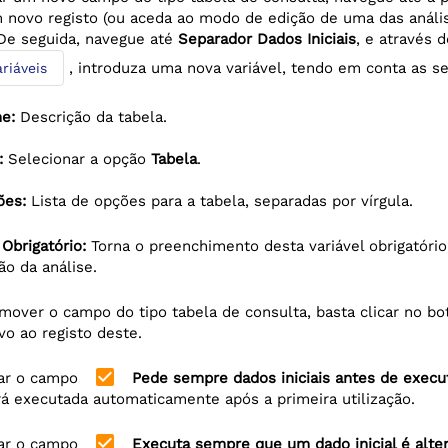
 novo registo (ou aceda ao modo de edição de uma das anális
 De seguida, navegue até
Separador Dados Iniciais
, e através
, introduza uma nova variável, tendo em conta as s
riáveis
e:
Descrição da tabela.
:
Selecionar a opção
Tabela
.
ões:
Lista de opções para a tabela, separadas por vírgula.
Obrigatório:
Torna o preenchimento desta variável obrigatório
o da análise.
emover o campo do tipo tabela de consulta, basta clicar no b
vo ao registo deste.
check_box
var o campo
Pede sempre dados iniciais antes de execu
rá executada automaticamente após a primeira utilização.
check_box
var o campo
Executa sempre que um dado inicial é alte