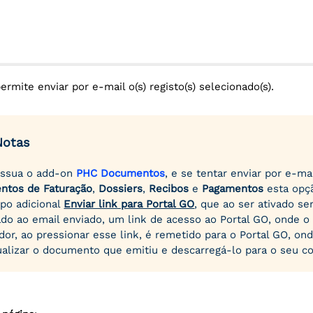
ermite enviar por e-mail o(s) registo(s) selecionado(s).
Notas
ossua o add-on
PHC Documentos
, e se tentar enviar por e-ma
ntos de Faturação
,
Dossiers
,
Recibos
e
Pagamentos
esta opç
po adicional
Enviar link para Portal GO
, que ao ser ativado se
ado ao email enviado, um link de acesso ao Portal GO, onde o 
dor, ao pressionar esse link, é remetido para o Portal GO, on
ualizar o documento que emitiu e descarregá-lo para o seu c