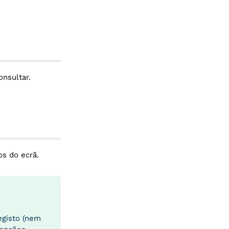
onsultar.
os do ecrã.
egisto (nem