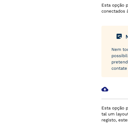
Esta opção p
conectados à
sticky_note_2
Nem tod
possibi
pretend
contate
cloud_download
Esta opção p
tal um layou
registo, est