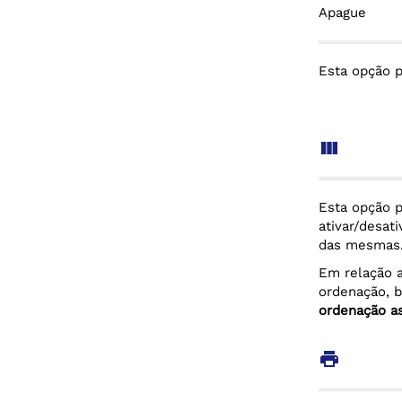
Apague
Esta opção p
view_column
Esta opção p
ativar/desat
das mesmas
Em relação a
ordenação, b
ordenação a
print