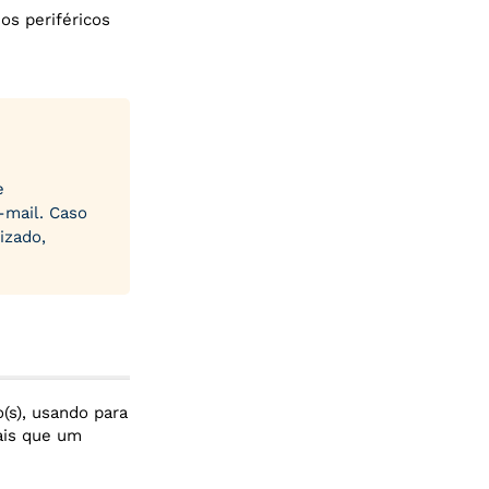
 os periféricos
e
-mail. Caso
izado,
(s), usando para
ais que um