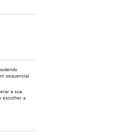
 podendo
em sequencial
erar a sua
e escolher a