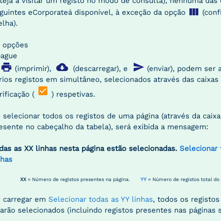
teja a visitar um registo no modo de consulta), nenhuma das
view_column
guintes eCorporateá disponível, à exceção da opção
(conf
elha).
 opções
pague
print
cloud_download
send
,
(imprimir),
(descarregar), e
(enviar), podem ser 
rios registos em simultâneo, selecionados através das caixas
check_box
rificação (
) respetivas.
 selecionar todos os registos de uma página (através da caix
esente no cabeçalho da tabela), será exibida a mensagem:
das as XX linhas nesta página estão selecionadas.
Selecionar 
nhas
XX
= Número de registos presentes na página.
YY
= Número de registos total do
 carregar em
Selecionar todas as YY linhas
, todos os registos
carão selecionados (incluindo registos presentes nas páginas s