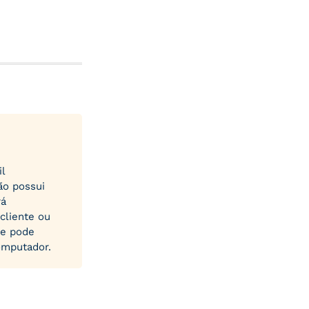
il
ão possui
rá
cliente ou
de pode
omputador.