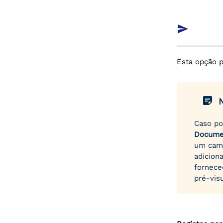
send
Esta opção p
sticky_note_2
Caso p
Docume
um cam
adicion
fornece
pré-vis