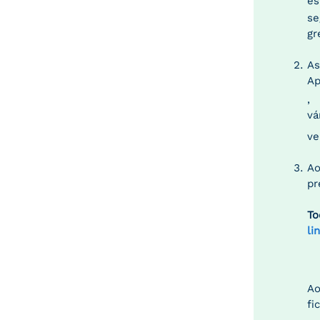
es
se
gr
As
A
vá
ve
Ao
pr
To
li
Ao
fi