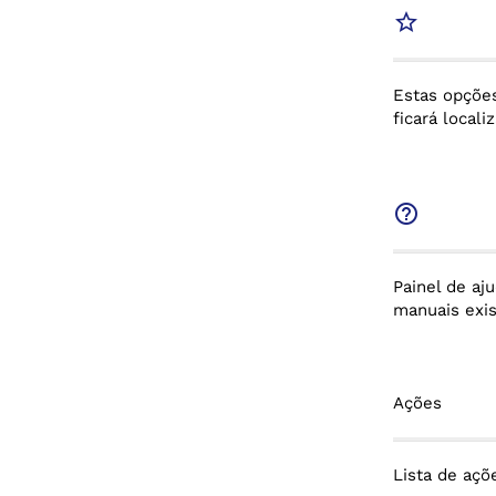
star_border
Estas opções
ficará local
help_outline
Painel de aj
manuais exi
Ações
Lista de açõ