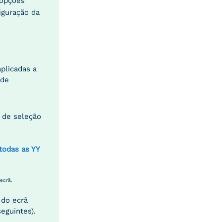
 opções
iguração da
aplicadas a
 de
a de seleção
todas as YY
 ecrã.
 do ecrã
eguintes).